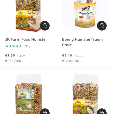
Optionen auswählen
Optionen
JR Farm Food Hamster
Bunny HamsterTraum
Basic
★★★★★
(11)
€3,99
€7,49
€4,99
€9,99
Grundpreis
Grundpreis
€7,98
/
kg
€12,48
/
kg
Optionen auswählen
Optionen