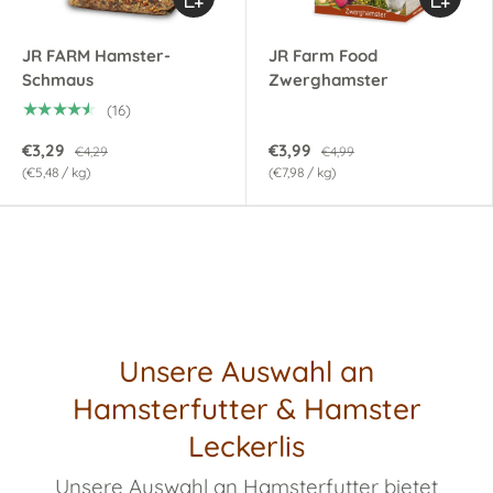
JR FARM Hamster-
JR Farm Food
Schmaus
Zwerghamster
★★★★★
(16)
€3,29
€3,99
€4,29
€4,99
Grundpreis
Grundpreis
€5,48
/
kg
€7,98
/
kg
Unsere Auswahl an
Hamsterfutter & Hamster
Leckerlis
Unsere Auswahl an Hamsterfutter bietet