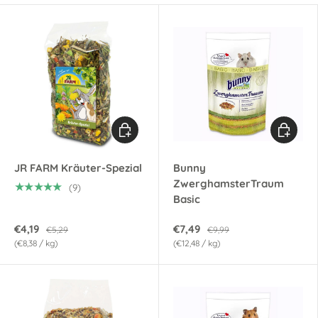
Optionen auswählen
Optionen
JR FARM Kräuter-Spezial
Bunny
ZwerghamsterTraum
★★★★★
(9)
Basic
€4,19
€7,49
€5,29
€9,99
Grundpreis
Grundpreis
€8,38
/
kg
€12,48
/
kg