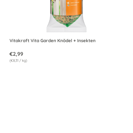
n Warenkorb
In den War
Vitakraft Vita Garden Knödel + Insekten
€2,99
Grundpreis
€8,31
/
kg