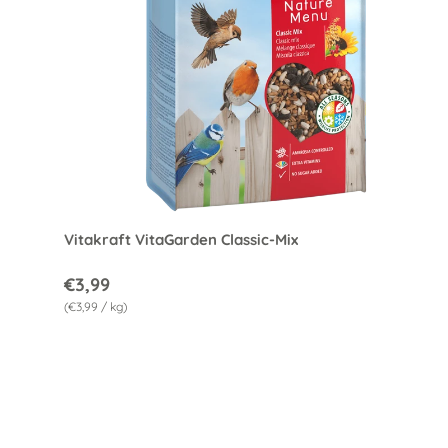
Optio
Vitakraft VitaGarden Classic-Mix
€3,99
Grundpreis
€3,99
/
kg