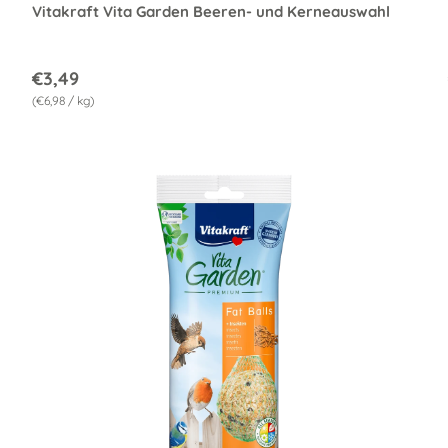
Vitakraft Vita Garden Beeren- und Kerneauswahl
€3,49
Grundpreis
€6,98
/
kg