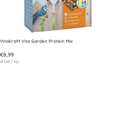
enkorb
Optionen auswä
Vitakraft Vita Garden Protein Mix
€8,99
Grundpreis
€3,60
/
kg