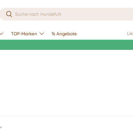
Suchen
Suchen
Li
TOP-Marken
% Angebote
Kostenlose Lieferung bereits ab 49 € Einkaufswert! 🚚