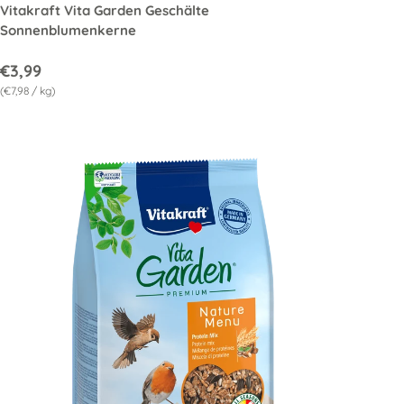
Vitakraft Vita Garden Geschälte
Sonnenblumenkerne
€3,99
Grundpreis
€7,98
/
kg