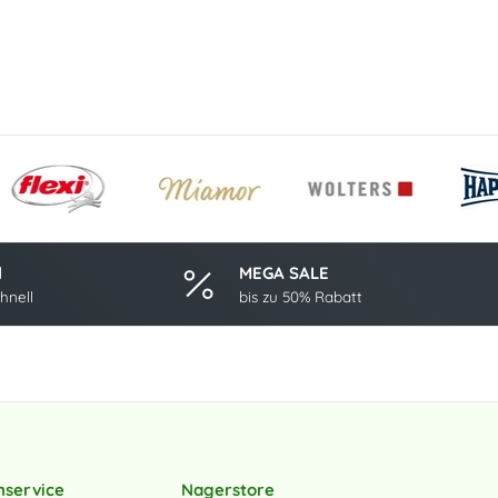
l
MEGA SALE
hnell
bis zu 50% Rabatt
nservice
Nagerstore