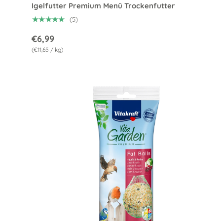
Igelfutter Premium Menü Trockenfutter
★★★★★
(5)
€6,99
Grundpreis
€11,65
/
kg