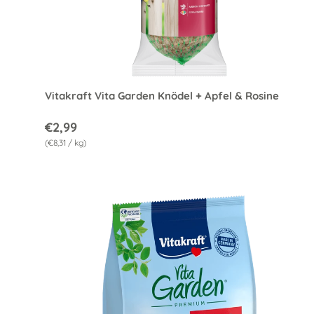
In de
Vitakraft Vita Garden Knödel + Apfel & Rosine
€2,99
Grundpreis
€8,31
/
kg