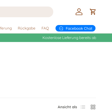
Einloggen
Einkaufsw
eferung
Rückgabe
FAQ
Facebook Chat
Produktliste
Produktraste
Ansicht als