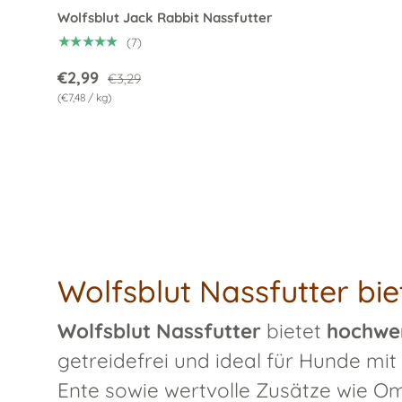
Wolfsblut Jack Rabbit Nassfutter
★★★★★
(7)
€2,99
€3,29
Grundpreis
€7,48
/
kg
Wolfsblut Nassfutter biet
Wolfsblut Nassfutter
bietet
hochwer
getreidefrei und ideal für Hunde mit 
Ente sowie wertvolle Zusätze wie O