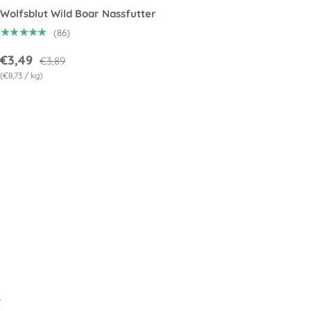
Wolfsblut Wild Boar Nassfutter
★★★★★
(86)
€3,49
€3,89
Grundpreis
€8,73
/
kg
t