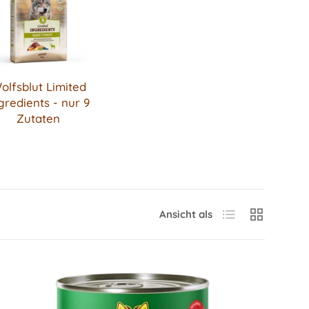
olfsblut Limited
gredients - nur 9
Zutaten
Produktliste
Produktraste
Ansicht als