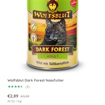
nen auswählen
Optionen a
Wolfsblut Dark Forest Nassfutter
★★★★★
(3)
€2,89
€3,39
Grundpreis
€7,32
/
kg