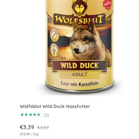
Optio
Wolfsblut Wild Duck Nassfutter
★★★★★
(2)
€3,39
€3,69
Grundpreis
€8,48
/
kg