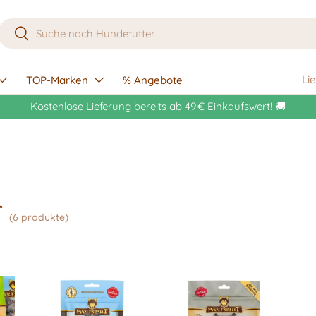
Suchen
Suchen
Li
TOP-Marken
% Angebote
Kostenlose Lieferung bereits ab 49 € Einkaufswert! 🚚
r
(6 produkte)