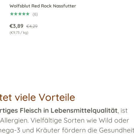
Wolfsblut Red Rock Nassfutter
★★★★★
(6)
€3,89
€4,29
Grundpreis
€9,73
/
kg
et viele Vorteile
tiges Fleisch in Lebensmittelqualität
, ist
Allergien. Vielfältige Sorten wie Wild oder
mega-3 und Kräuter fördern die Gesundhei