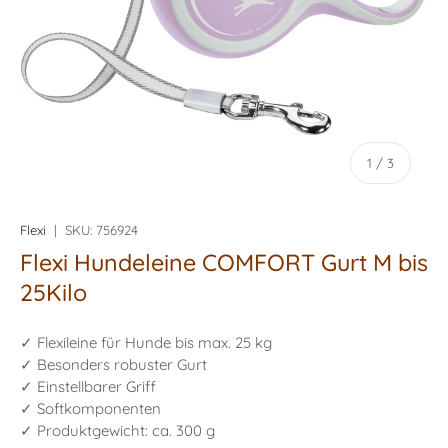
von
1
/
3
Flexi
|
SKU:
756924
Flexi Hundeleine COMFORT Gurt M bis
25Kilo
✓ Flexileine für Hunde bis max. 25 kg
✓ Besonders robuster Gurt
✓ Einstellbarer Griff
✓ Softkomponenten
✓ Produktgewicht: ca. 300 g