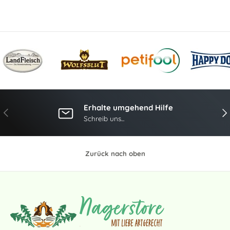
Erhalte umgehend Hilfe
Vorherige
Näc
Schreib uns...
Zurück nach oben