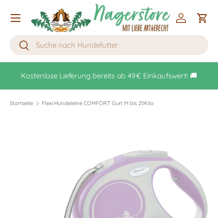
Menü
Direkt zum Inhalt
Einloggen
Eink
Suchen
Suchen
ür
Z
Kostenlose Lieferung bereits ab 49 € Einkaufswert! 🚚
Startseite
Flexi Hundeleine COMFORT Gurt M bis 25Kilo