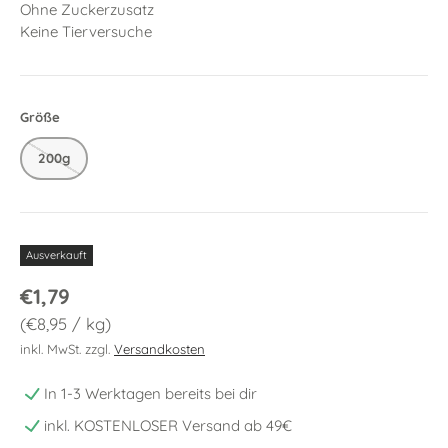
Ohne Zuckerzusatz
Keine Tierversuche
Größe
200g
Ausverkauft
€1,79
Grundpreis
€8,95
/
kg
inkl. MwSt. zzgl.
Versandkosten
In 1-3 Werktagen bereits bei dir
inkl. KOSTENLOSER Versand ab 49€