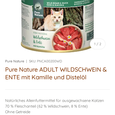
von
1
/
2
Pure Nature
|
SKU:
PNCA00200WD
Pure Nature ADULT WILDSCHWEIN &
ENTE mit Kamille und Distelöl
Natürliches Alleinfuttermittel für ausgewachsene Katzen
70 % Fleischanteil (62 % Wildschwein, 8 % Ente)
Ohne Getreide