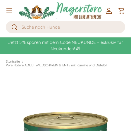
Menü
Direkt zum Inhalt
Einloggen
Eink
Suchen
Suchen
m Code NEUKUNDE – exklusiv für
Kostenlose Lieferung bereits
kunden! 🎁
Startseite
Pure Nature ADULT WILDSCHWEIN & ENTE mit Kamille und Distelöl